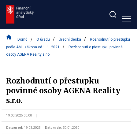
Zobrazit/skrýt
search
bar
Domů
O úřadu
Úřední deska
Rozhodnutí o přestupku
podle AML zákona od 1. 1. 2021
Rozhodnutí o přestupku povinné
osoby AGENA Reality s.r.o.
Rozhodnutí o přestupku
povinné osoby AGENA Reality
s.r.o.
19.03.2025 00:00
Datum od:
19.03.2025
Datum do:
30.01.2030