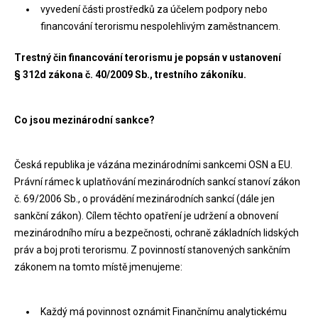
vyvedení části prostředků za účelem podpory nebo
financování terorismu nespolehlivým zaměstnancem.
Trestný čin financování terorismu je popsán v ustanovení
§ 312d zákona č. 40/2009 Sb., trestního zákoníku.
Co jsou mezinárodní sankce?
Česká republika je vázána mezinárodními sankcemi OSN a EU.
Právní rámec k uplatňování mezinárodních sankcí stanoví zákon
č. 69/2006 Sb., o provádění mezinárodních sankcí (dále jen
sankční zákon). Cílem těchto opatření je udržení a obnovení
mezinárodního míru a bezpečnosti, ochraně základních lidských
práv a boj proti terorismu. Z povinností stanovených sankčním
zákonem na tomto místě jmenujeme:
Každý má povinnost oznámit Finančnímu analytickému