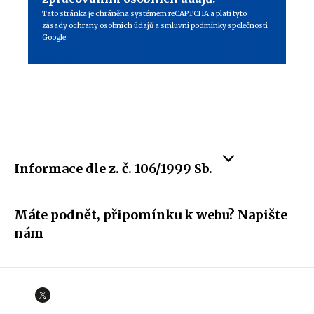
Tato stránka je chráněna systémem reCAPTCHA a platí tyto
zásady ochrany osobních údajů
a
smluvní podmínky
společnosti
Google.
Informace dle z. č. 106/1999 Sb.
Máte podnět, připomínku k webu? Napište
nám