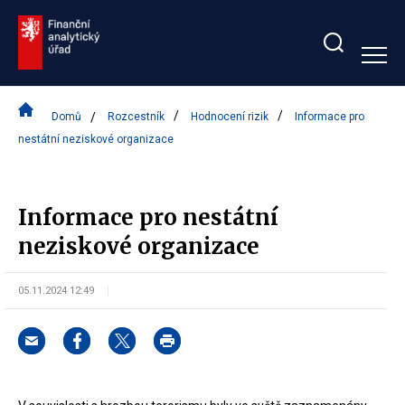
Zobrazit/skrýt
search
bar
Domů
Rozcestník
Hodnocení rizik
Informace pro
nestátní neziskové organizace
Informace pro nestátní
neziskové organizace
05.11.2024 12:49