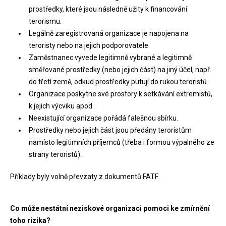
prostředky, které jsou následně užity k financování
terorismu.
Legálně zaregistrovaná organizace je napojena na
teroristy nebo na jejich podporovatele.
Zaměstnanec vyvede legitimně vybrané a legitimně
směřované prostředky (nebo jejich část) na jiný účel, např.
do třetí země, odkud prostředky putují do rukou teroristů.
Organizace poskytne své prostory k setkávání extremistů,
k jejich výcviku apod.
Neexistující organizace pořádá falešnou sbírku.
Prostředky nebo jejich část jsou předány teroristům
namísto legitimních příjemců (třeba i formou výpalného ze
strany teroristů).
Příklady byly volně převzaty z dokumentů FATF.
Co může nestátní neziskové organizaci pomoci ke zmírnění
toho rizika?