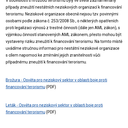
V souvislosti s hrozbou terorismu byly ve světě zaznamenány
případy zneužití nestátních neziskových organizací k financování
terorismu. Neziskové organizace obecně nejsou tzv. povinnými
osobami podle zákona č. 253/2008 Sb., o některých opatřeních
proti legalizaci výnosů z trestné činnosti (dále jen AML zákon), s
výjimkou činností stanovených AML zákonem, přesto mohou být
vystaveny riziku zneužití k financování terorismu. Na tomto místě
uvádíme stručnou informaci pro nestátní neziskové organizace
s cílem napomoci ke zmírnění jejich zranitelnosti vůči
případnému zneužití k financování terorismu.
Brožura - Osvěta pro neziskový sektor v oblasti boje proti
financování terorismu
(PDF)
Leták - Osvěta pro neziskový sektor v oblasti boje proti
financování terorismu
(PDF)