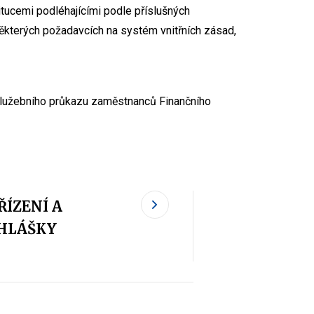
itucemi podléhajícími podle příslušných
ěkterých požadavcích na systém vnitřních zásad,
 služebního průkazu zaměstnanců Finančního
ŘÍZENÍ A
HLÁŠKY