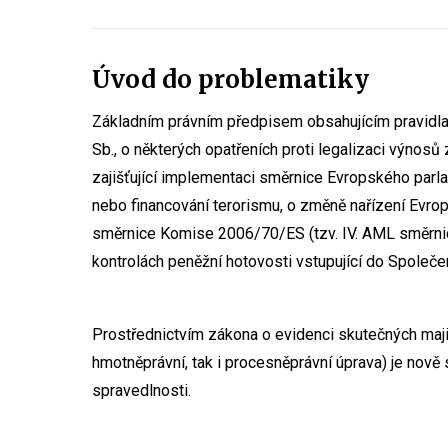
Úvod do problematiky
Základním právním předpisem obsahujícím pravidla s
Sb., o některých opatřeních proti legalizaci výnosů
zajišťující implementaci směrnice Evropského parl
nebo financování terorismu, o změně nařízení Evr
směrnice Komise 2006/70/ES (tzv. IV. AML směrnice
kontrolách peněžní hotovosti vstupující do Společen
Prostřednictvím zákona o evidenci skutečných majit
hmotněprávní, tak i procesněprávní úprava) je nov
spravedlnosti.