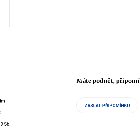
Máte podnět, připomí
cím
ZASLAT PŘIPOMÍNKU
b.
99 Sb.