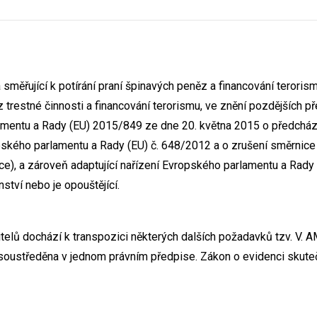
měřující k potírání praní špinavých peněz a financování terorism
 z trestné činnosti a financování terorismu, ve znění pozdějších 
amentu a Rady (EU) 2015/849 ze dne 20. května 2015 o předcház
opského parlamentu a Rady (EU) č. 648/2012 a o zrušení směrni
), a zároveň adaptující nařízení Evropského parlamentu a Rady 
ství nebo je opouštějící.
elů dochází k transpozici některých dalších požadavků tzv. V. AM
ě soustředěna v jednom právním předpise. Zákon o evidenci skut