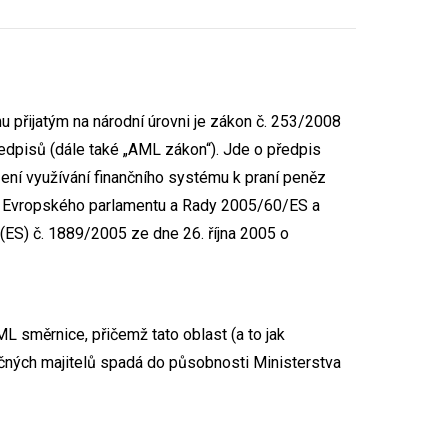
u přijatým na národní úrovni je zákon č. 253/2008
předpisů (dále také „AML zákon“). Jde o předpis
ení využívání finančního systému k praní peněz
ce Evropského parlamentu a Rady 2005/60/ES a
(ES) č. 1889/2005 ze dne 26. října 2005 o
L směrnice, přičemž tato oblast (a to jak
ečných majitelů spadá do působnosti Ministerstva