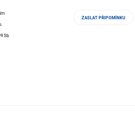
cím
ZASLAT PŘIPOMÍNKU
b.
99 Sb.