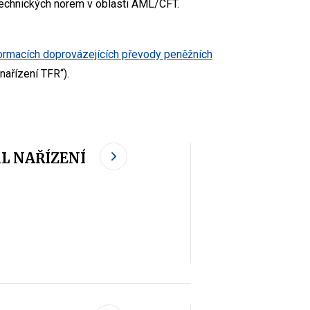
technických norem v oblasti AML/CFT.
formacích doprovázejících převody peněžních
nařízení TFR“).
L NAŘÍZENÍ