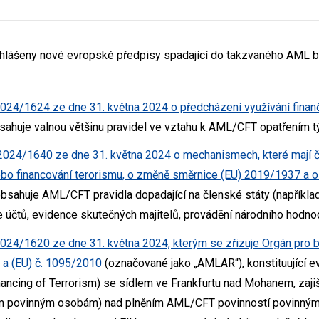
yhlášeny nové evropské předpisy spadající do takzvaného AML ba
2024/1624 ze dne 31. května 2024 o předcházení využívání finan
sahuje valnou většinu pravidel ve vztahu k AML/CFT opatřením t
2024/1640 ze dne 31. května 2024 o mechanismech, které mají 
ebo financování terorismu, o změně směrnice (EU) 2019/1937 a o
bsahuje AML/CFT pravidla dopadající na členské státy (napříkla
 účtů, evidence skutečných majitelů, provádění národního hodnocen
24/1620 ze dne 31. května 2024, kterým se zřizuje Orgán pro boj
0 a (EU) č. 1095/2010
(označované jako „AMLAR“), konstituující 
ancing of Terrorism) se sídlem ve Frankfurtu nad Mohanem, zajiš
m povinným osobám) nad plněním AML/CFT povinností povinnými 