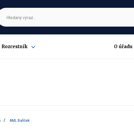
Rozcestník
O úřadu
Zobrazit
submenu
a
AML Balíček