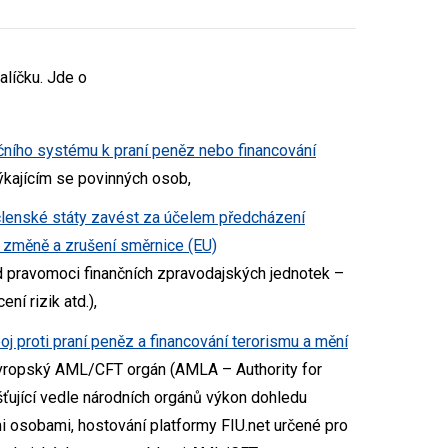
líčku. Jde o
čního systému k praní peněz nebo financování
ýkajícím se povinných osob,
členské státy zavést za účelem předcházení
 změně a zrušení směrnice (EU)
d pravomoci finančních zpravodajských jednotek –
í rizik atd.),
 proti praní peněz a financování terorismu a mění
evropský AML/CFT orgán (AMLA – Authority for
ťující vedle národních orgánů výkon dohledu
osobami, hostování platformy FIU.net určené pro