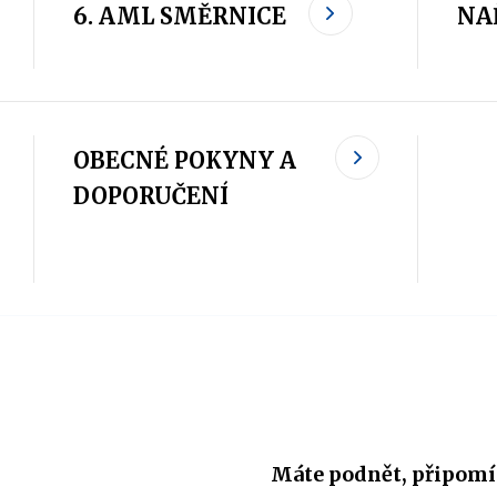
6. AML SMĚRNICE
NA
OBECNÉ POKYNY A
DOPORUČENÍ
Máte podnět, připomí