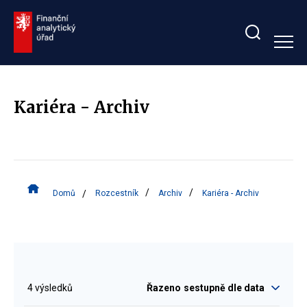
Zobrazit/skrýt
search
bar
Kariéra - Archiv
Domů
Rozcestník
Archiv
Kariéra - Archiv
Filtr
4 výsledků
Řazeno
sestupně dle data