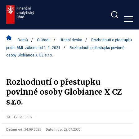
Zobrazit/skrýt
search
bar
Domů
O úřadu
Úřední deska
Rozhodnutí o přestupku
podle AML zákona od 1. 1. 2021
Rozhodnutí o přestupku povinné
osoby Globiance X CZ s.r.o.
Rozhodnutí o přestupku
povinné osoby Globiance X CZ
s.r.o.
14.10.2025 17:07
Datum od:
24.09.2025
Datum do:
29.07.2030