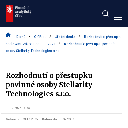
Zobrazit/skrýt
search
bar
Domů
O úřadu
Úřední deska
Rozhodnutí o přestupku
podle AML zákona od 1. 1. 2021
Rozhodnutí o přestupku povinné
osoby Stellarity Technologies s.r.o.
Rozhodnutí o přestupku
povinné osoby Stellarity
Technologies s.r.o.
14.10.2025 16:58
Datum od:
03.10.2025
Datum do:
31.07.2030