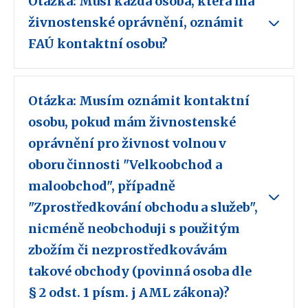
Otázka: Musí každá osoba, která má
živnostenské oprávnění, oznámit
FAÚ kontaktní osobu?
Otázka: Musím oznámit kontaktní
osobu, pokud mám živnostenské
oprávnění pro živnost volnou v
oboru činnosti "Velkoobchod a
maloobchod", případně
"Zprostředkování obchodu a služeb",
nicméně neobchoduji s použitým
zbožím či nezprostředkovávám
takové obchody (povinná osoba dle
§ 2 odst. 1 písm. j AML zákona)?