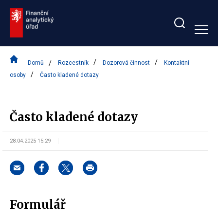
Zobrazit/skrýt
search
bar
Domů
Rozcestník
Dozorová činnost
Kontaktní
osoby
Často kladené dotazy
Často kladené dotazy
28.04.2025 15:29
Formulář