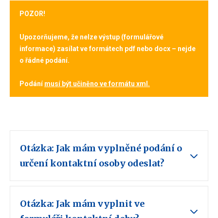
POZOR!
Upozorňujeme, že nelze výstup (formulářové
informace) zasílat ve formátech pdf nebo docx – nejde
o řádné podání.
Podání
musí být učiněno ve formátu xml.
Otázka: Jak mám vyplněné podání o
určení kontaktní osoby odeslat?
Otázka: Jak mám vyplnit ve