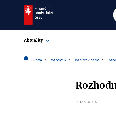
Aktuality
Zobrazit
submenu
Domů
Rozcestník
Dozorová činnost
Rozhod
Rozhodnu
04.12.2025 13:57