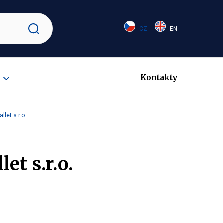
CZ
EN
Vyhledat
Kontakty
Zobrazit
submenu
let s.r.o.
et s.r.o.