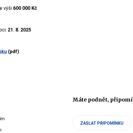
ve výši
600 000 Kč
oci:
21. 8. 2025
pku
(pdf
)
Máte podnět, připomí
cím
ZASLAT PŘIPOMÍNKU
b.