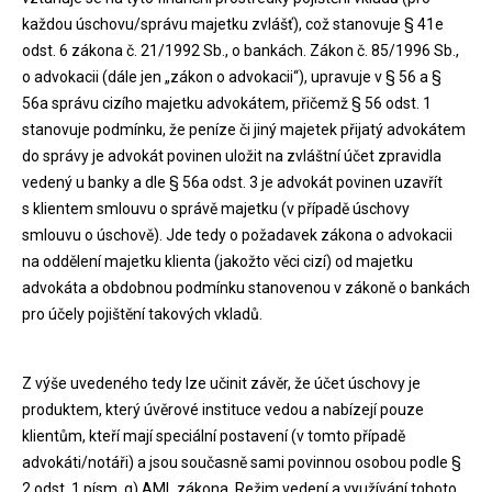
každou úschovu/správu majetku zvlášť), což stanovuje § 41e
odst. 6 zákona č. 21/1992 Sb., o bankách. Zákon č. 85/1996 Sb.,
o advokacii (dále jen „zákon o advokacii“), upravuje v § 56 a §
56a správu cizího majetku advokátem, přičemž § 56 odst. 1
stanovuje podmínku, že peníze či jiný majetek přijatý advokátem
do správy je advokát povinen uložit na zvláštní účet zpravidla
vedený u banky a dle § 56a odst. 3 je advokát povinen uzavřít
s klientem smlouvu o správě majetku (v případě úschovy
smlouvu o úschově). Jde tedy o požadavek zákona o advokacii
na oddělení majetku klienta (jakožto věci cizí) od majetku
advokáta a obdobnou podmínku stanovenou v zákoně o bankách
pro účely pojištění takových vkladů.
Z výše uvedeného tedy lze učinit závěr, že účet úschovy je
produktem, který úvěrové instituce vedou a nabízejí pouze
klientům, kteří mají speciální postavení (v tomto případě
advokáti/notáři) a jsou současně sami povinnou osobou podle §
2 odst. 1 písm. g) AML zákona. Režim vedení a využívání tohoto