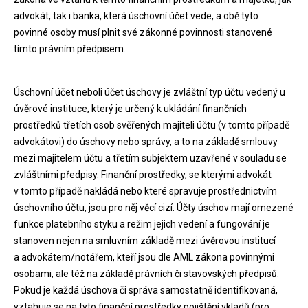
advokát, tak i banka, která úschovní účet vede, a obě tyto
povinné osoby musí plnit své zákonné povinnosti stanovené
tímto právním předpisem.
Úschovní účet neboli účet úschovy je zvláštní typ účtu vedený u
úvěrové instituce, který je určený k ukládání finančních
prostředků třetích osob svěřených majiteli účtu (v tomto případě
advokátovi) do úschovy nebo správy, a to na základě smlouvy
mezi majitelem účtu a třetím subjektem uzavřené v souladu se
zvláštními předpisy. Finanční prostředky, se kterými advokát
v tomto případě nakládá nebo které spravuje prostřednictvím
úschovního účtu, jsou pro něj věcí cizí. Účty úschov mají omezené
funkce platebního styku a režim jejich vedení a fungování je
stanoven nejen na smluvním základě mezi úvěrovou institucí
a advokátem/notářem, kteří jsou dle AML zákona povinnými
osobami, ale též na základě právních či stavovských předpisů.
Pokud je každá úschova či správa samostatně identifikovaná,
vztahuje se na tyto finanční prostředky pojištění vkladů (pro