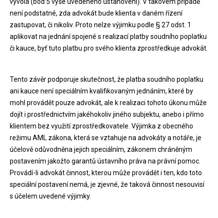
vyvolá (bod 5 výše uvedeného ustanovení). V takovém případě
není podstatné, zda advokát bude klienta v daném řízení
zastupovat, či nikoliv. Proto nelze výjimku podle § 27 odst. 1
aplikovat na jednání spojené s realizací platby soudního poplatku
či kauce, byť tuto platbu pro svého klienta zprostředkuje advokát.
Tento závěr podporuje skutečnost, že platba soudního poplatku
ani kauce není speciálním kvalifikovaným jednáním, které by
mohl provádět pouze advokát, ale k realizaci tohoto úkonu může
dojít i prostřednictvím jakéhokoliv jiného subjektu, anebo i přímo
klientem bez využití zprostředkovatele. Výjimka z obecného
režimu AML zákona, která se vztahuje na advokáty a notáře, je
účelově odůvodněna jejich speciálním, zákonem chráněným
postavením jakožto garantů ústavního práva na právní pomoc.
Provádí-li advokát činnost, kterou může provádět i ten, kdo toto
speciální postavení nemá, je zjevné, že taková činnost nesouvisí
s účelem uvedené výjimky.