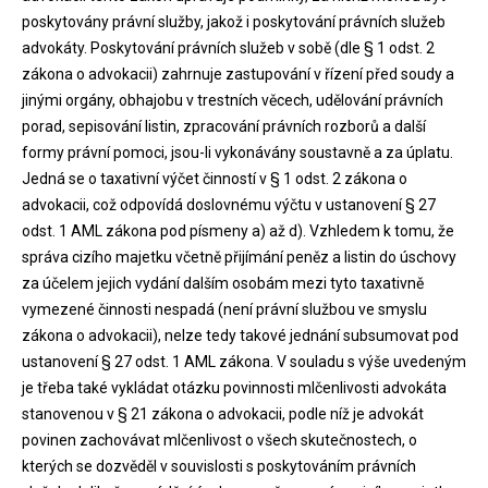
poskytovány právní služby, jakož i poskytování právních služeb
advokáty. Poskytování právních služeb v sobě (dle § 1 odst. 2
zákona o advokacii) zahrnuje zastupování v řízení před soudy a
jinými orgány, obhajobu v trestních věcech, udělování právních
porad, sepisování listin, zpracování právních rozborů a další
formy právní pomoci, jsou-li vykonávány soustavně a za úplatu.
Jedná se o taxativní výčet činností v § 1 odst. 2 zákona o
advokacii, což odpovídá doslovnému výčtu v ustanovení § 27
odst. 1 AML zákona pod písmeny a) až d). Vzhledem k tomu, že
správa cizího majetku včetně přijímání peněz a listin do úschovy
za účelem jejich vydání dalším osobám mezi tyto taxativně
vymezené činnosti nespadá (není právní službou ve smyslu
zákona o advokacii), nelze tedy takové jednání subsumovat pod
ustanovení § 27 odst. 1 AML zákona. V souladu s výše uvedeným
je třeba také vykládat otázku povinnosti mlčenlivosti advokáta
stanovenou v § 21 zákona o advokacii, podle níž je advokát
povinen zachovávat mlčenlivost o všech skutečnostech, o
kterých se dozvěděl v souvislosti s poskytováním právních