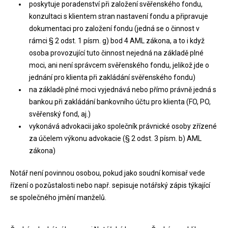
poskytuje poradenství při založení svěřenského fondu,
konzultaci s klientem stran nastavení fondu a připravuje
dokumentaci pro založení fondu (jedná se o činnost v
rámci § 2 odst. 1 písm. g) bod 4 AML zákona, a to i když
osoba provozující tuto činnost nejedná na základě plné
moci, ani není správcem svěřenského fondu, jelikož jde o
jednání pro klienta při zakládání svěřenského fondu)
na základě plné moci vyjednává nebo přímo právně jedná s
bankou při zakládání bankovního účtu pro klienta (FO, PO,
svěřenský fond, aj.)
vykonává advokacii jako společník právnické osoby zřízené
za účelem výkonu advokacie (§ 2 odst. 3 písm. b) AML
zákona)
Notář není povinnou osobou, pokud jako soudní komisař vede
řízení o pozůstalosti nebo např. sepisuje notářský zápis týkající
se společného jmění manželů.