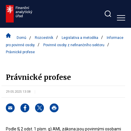
Zobrazit/skrýt
search
bar
Domů
Rozcestník
Legislativa a metodika
Informace
pro povinné osoby
Povinné osoby z nefinančního sektoru
Právnické profese
Právnické profese
29.05.2025 13:08
Podle § 2 odst. 1 písm. g) AML zákona jsou povinnými osobami