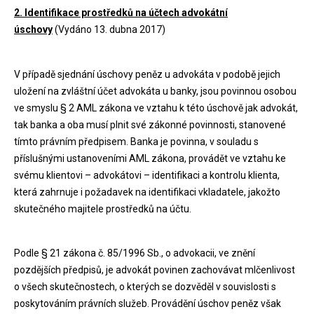
2. Identifikace prostředků na účtech advokátní
úschovy
(Vydáno 13. dubna 2017)
V případě sjednání úschovy peněz u advokáta v podobě jejich
uložení na zvláštní účet advokáta u banky, jsou povinnou osobou
ve smyslu § 2 AML zákona ve vztahu k této úschově jak advokát,
tak banka a oba musí plnit své zákonné povinnosti, stanovené
tímto právním předpisem. Banka je povinna, v souladu s
příslušnými ustanoveními AML zákona, provádět ve vztahu ke
svému klientovi – advokátovi – identifikaci a kontrolu klienta,
která zahrnuje i požadavek na identifikaci vkladatele, jakožto
skutečného majitele prostředků na účtu.
Podle § 21 zákona č. 85/1996 Sb., o advokacii, ve znění
pozdějších předpisů, je advokát povinen zachovávat mlčenlivost
o všech skutečnostech, o kterých se dozvěděl v souvislosti s
poskytováním právních služeb. Provádění úschov peněz však