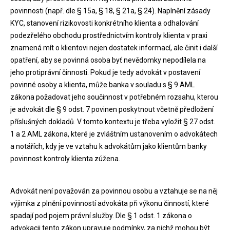
povinnosti (např. dle § 15a, § 18, § 21a, § 24). Naplnění zásady
KYC, stanovení rizikovosti konkrétního klienta a odhalování
podezřelého obchodu prostřednictvím kontroly klienta v praxi
znamená mít o klientovi nejen dostatek informací, ale činit i další
opatření, aby se povinná osoba byť nevědomky nepodílela na
jeho protiprávní činnosti. Pokud je tedy advokát v postavení
povinné osoby a klienta, může banka v souladu s § 9 AML
zákona požadovat jeho součinnost v potřebném rozsahu, kterou
je advokát dle § 9 odst. 7 povinen poskytnout včetně předložení
příslušných dokladů. V tomto kontextu je třeba vyložit § 27 odst.
1 a 2 AML zákona, které je zvláštním ustanovením o advokátech
a notářích, kdy je ve vztahu k advokátům jako klientům banky
povinnost kontroly klienta zúžena.
Advokát není považován za povinnou osobu a vztahuje se na něj
výjimka z plnění povinností advokáta při výkonu činností, které
spadají pod pojem právní služby. Dle § 1 odst. 1 zákona o
advokacii tento zákon upravuje podmínky, za nichž mohou být