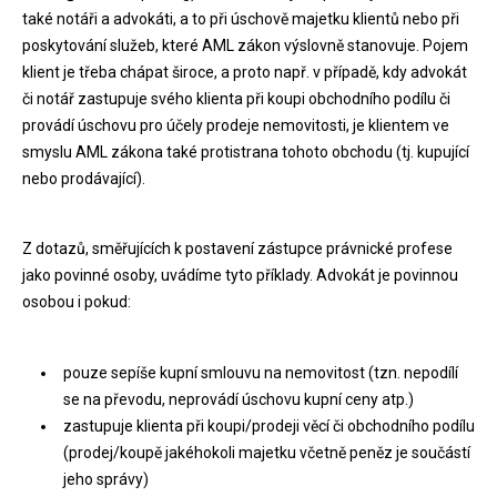
také notáři a advokáti, a to při úschově majetku klientů nebo při
poskytování služeb, které AML zákon výslovně stanovuje. Pojem
klient je třeba chápat široce, a proto např. v případě, kdy advokát
či notář zastupuje svého klienta při koupi obchodního podílu či
provádí úschovu pro účely prodeje nemovitosti, je klientem ve
smyslu AML zákona také protistrana tohoto obchodu (tj. kupující
nebo prodávající).
Z dotazů, směřujících k postavení zástupce právnické profese
jako povinné osoby, uvádíme tyto příklady. Advokát je povinnou
osobou i pokud:
pouze sepíše kupní smlouvu na nemovitost (tzn. nepodílí
se na převodu, neprovádí úschovu kupní ceny atp.)
zastupuje klienta při koupi/prodeji věcí či obchodního podílu
(prodej/koupě jakéhokoli majetku včetně peněz je součástí
jeho správy)