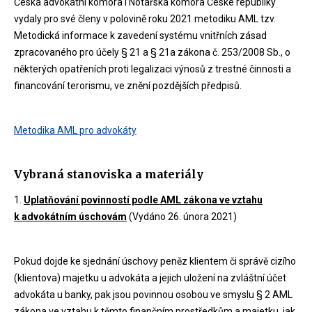
Česká advokátní komora i Notářská komora České republiky
vydaly pro své členy v polovině roku 2021 metodiku AML tzv.
Metodická informace k zavedení systému vnitřních zásad
zpracovaného pro účely § 21 a § 21a zákona č. 253/2008 Sb., o
některých opatřeních proti legalizaci výnosů z trestné činnosti a
financování terorismu, ve znění pozdějších předpisů.
Metodika AML pro advokáty
Vybraná stanoviska a materiály
1.
Uplatňování povinností podle AML zákona ve vztahu
k advokátním úschovám
(Vydáno 26. února 2021)
Pokud dojde ke sjednání úschovy peněz klientem či správě cizího
(klientova) majetku u advokáta a jejich uložení na zvláštní účet
advokáta u banky, pak jsou povinnou osobou ve smyslu § 2 AML
zákona ve vztahu k těmto finančním prostředkům a majetku, jak