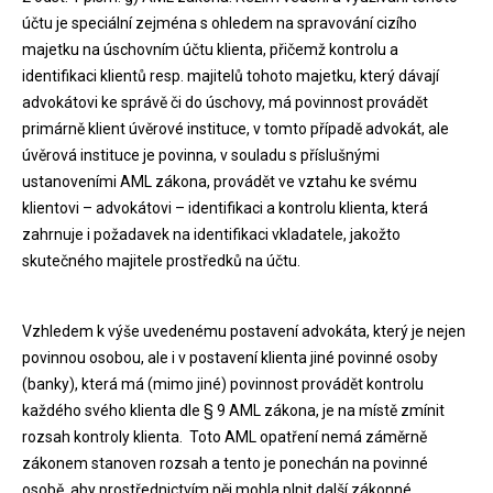
účtu je speciální zejména s ohledem na spravování cizího
majetku na úschovním účtu klienta, přičemž kontrolu a
identifikaci klientů resp. majitelů tohoto majetku, který dávají
advokátovi ke správě či do úschovy, má povinnost provádět
primárně klient úvěrové instituce, v tomto případě advokát, ale
úvěrová instituce je povinna, v souladu s příslušnými
ustanoveními AML zákona, provádět ve vztahu ke svému
klientovi – advokátovi – identifikaci a kontrolu klienta, která
zahrnuje i požadavek na identifikaci vkladatele, jakožto
skutečného majitele prostředků na účtu.
Vzhledem k výše uvedenému postavení advokáta, který je nejen
povinnou osobou, ale i v postavení klienta jiné povinné osoby
(banky), která má (mimo jiné) povinnost provádět kontrolu
každého svého klienta dle § 9 AML zákona, je na místě zmínit
rozsah kontroly klienta. Toto AML opatření nemá záměrně
zákonem stanoven rozsah a tento je ponechán na povinné
osobě, aby prostřednictvím něj mohla plnit další zákonné