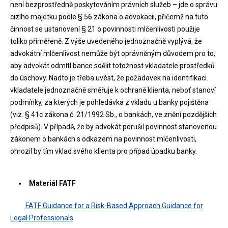
není bezprostředně poskytováním právních služeb – jde o správu
cizího majetku podle § 56 zákona o advokacii, přičemž na tuto
činnost se ustanovení § 21 o povinnosti mlčenlivosti použije
toliko přiměřeně. Z výše uvedeného jednoznačně vyplývá, že
advokátní mlčenlivost nemůže být oprávněným důvodem pro to,
aby advokát odmítl bance sdělit totožnost vkladatele prostředků
do úschovy. Nadto je třeba uvést, že požadavek na identifikaci
vkladatele jednoznačně směřuje k ochraně klienta, neboť stanoví
podmínky, za kterých je pohledávka z vkladu u banky pojištěna
(viz. § 41c zákona č. 21/1992 Sb., o bankách, ve znění pozdějších
předpisů). V případě, že by advokát porušil povinnost stanovenou
zákonem o bankách s odkazem na povinnost mlčenlivosti,
ohrozil by tím vklad svého klienta pro případ úpadku banky.
Materiál FATF
FATF Guidance for a Risk-Based Approach Guidance for
Legal Professionals