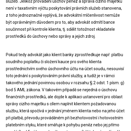
služeb. Jelikož provádění úschov peněz a správa cizího majetku
není v taxativním výčtu poskytování právních služeb stanovena,
z toho jednoznačně vyplývá, že advokátní mlčenlivost nemůže
být oprávněným důvodem pro to, aby advokát odmítl bance
součinnost při kontrole klienta, tj. sdělit totožnost vkladatele
prostředků do úschovy nebo správy a jejich zdroj.
Pokud tedy advokát jako klient banky zprostředkuje např. platbu
soudního poplatku či složení kauce pro svého klienta
prostřednictvím svého úschovního účtu na účet soudu, nesouvisí
toto jednání s poskytováním právní služby, a tudíž je v rámci
takového jednání povinnou osobou v rozsahu § 2 odst. 1 písm. g)
bod 5 AML zákona. V takovém případě se nejedná o úschovu
finančních prostředků, ale dojde k aplikaci ustanovení pro oblast
správy cizího majetku s cílem naplnit klientem požadovanou
službu, která spočívá v jednání jménem klienta nebo na jeho účet
při platbě, převodu prováděném při bezhotovostní i hotovostním
platebním styku, které směřuje k pohybu peněz nebo jej přímo