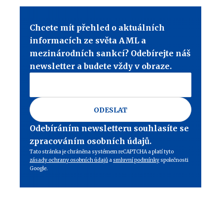
Chcete mít přehled o aktuálních
informacích ze světa AML a
mezinárodních sankcí? Odebírejte náš
newsletter a budete vždy v obraze.
ODESLAT
Odebíráním newsletteru souhlasíte se
zpracováním osobních údajů.
Tato stránka je chráněna systémem reCAPTCHA a platí tyto
zásady ochrany osobních údajů
a
smluvní podmínky
společnosti
Google.