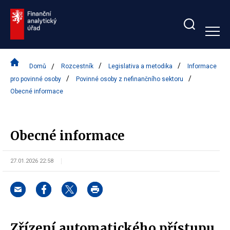
Zobrazit/skrýt
search
bar
Domů
Rozcestník
Legislativa a metodika
Informace
pro povinné osoby
Povinné osoby z nefinančního sektoru
Obecné informace
Obecné informace
27.01.2026 22:58
Zřízení automatického přístupu